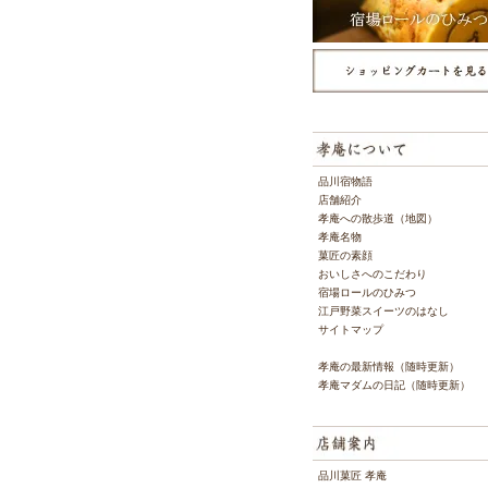
品川宿物語
店舗紹介
孝庵への散歩道（地図）
孝庵名物
菓匠の素顔
おいしさへのこだわり
宿場ロールのひみつ
江戸野菜スイーツのはなし
サイトマップ
孝庵の最新情報（随時更新）
孝庵マダムの日記（随時更新）
品川菓匠 孝庵