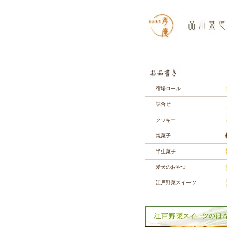
宿場ロール
詰合せ
クッキー
焼菓子
半生菓子
愛犬のおやつ
江戸野菜スイーツ