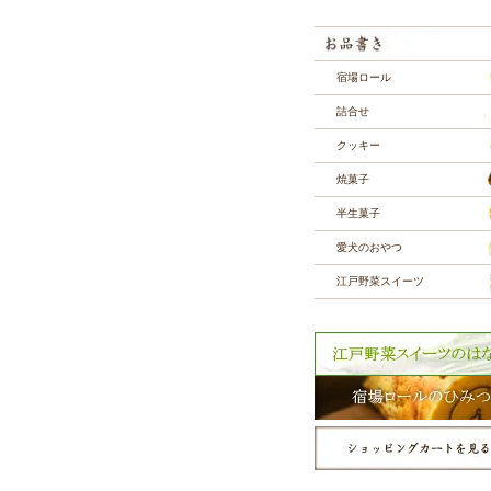
宿場ロール
詰合せ
クッキー
焼菓子
半生菓子
愛犬のおやつ
江戸野菜スイーツ