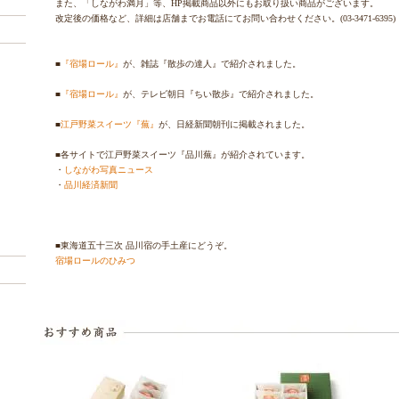
また、「しながわ満月」等、HP掲載商品以外にもお取り扱い商品がございます。
改定後の価格など、詳細は店舗までお電話にてお問い合わせください。(03‐3471‐6395)
■
『宿場ロール』
が、雑誌『散歩の達人』で紹介されました。
■
『宿場ロール』
が、テレビ朝日『ちい散歩』で紹介されました。
■
江戸野菜スイーツ『蕪』
が、日経新聞朝刊に掲載されました。
■各サイトで江戸野菜スイーツ『品川蕪』が紹介されています。
・
しながわ写真ニュース
・
品川経済新聞
■東海道五十三次 品川宿の手土産にどうぞ。
宿場ロールのひみつ