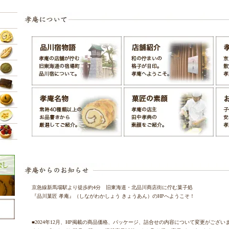
京急線新馬場駅より徒歩約4分 旧東海道・北品川商店街に佇む菓子処
『品川菓匠 孝庵』（しながわかしょう きょうあん）のHPへようこそ！
■2024年12月、HP掲載の商品価格、パッケージ、詰合せの内容について変更がござい