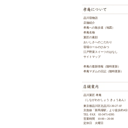
品川宿物語
店舗紹介
孝庵への散歩道（地図）
孝庵名物
菓匠の素顔
おいしさへのこだわり
宿場ロールのひみつ
江戸野菜スイーツのはなし
サイトマップ
孝庵の最新情報（随時更新）
孝庵マダムの日記（随時更新）
品川菓匠 孝庵
（しながわかしょう きょうあん）
東京都品川区北品川2-30-27-1F
京急線「新馬場駅」より徒歩約4分
TEL･FAX 03-3471-6395
営業時間 10:00～20:00
定休日 火曜日