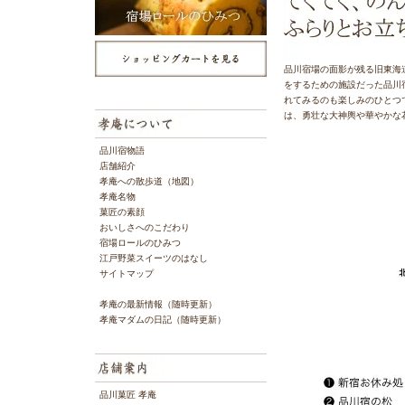
品川宿場の面影が残る旧東海
をするための施設だった品川
れてみるのも楽しみのひとつ
は、勇壮な大神輿や華やかな
品川宿物語
店舗紹介
孝庵への散歩道（地図）
孝庵名物
菓匠の素顔
おいしさへのこだわり
宿場ロールのひみつ
江戸野菜スイーツのはなし
サイトマップ
孝庵の最新情報（随時更新）
孝庵マダムの日記（随時更新）
品川菓匠 孝庵