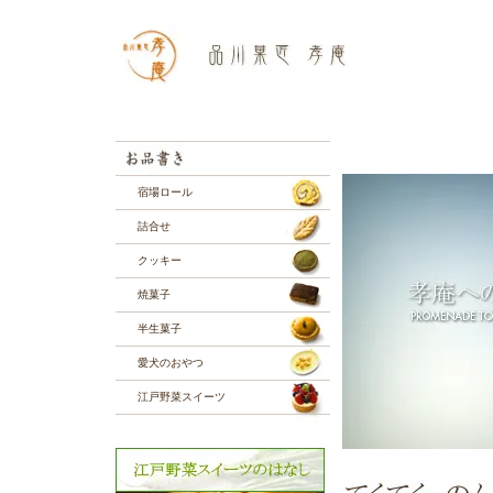
宿場ロール
詰合せ
クッキー
焼菓子
半生菓子
愛犬のおやつ
江戸野菜スイーツ