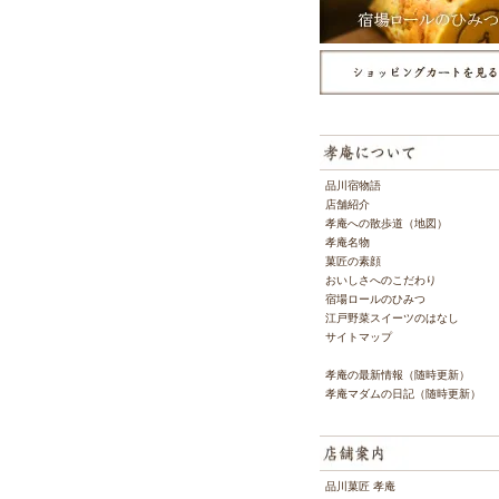
品川宿物語
店舗紹介
孝庵への散歩道（地図）
孝庵名物
菓匠の素顔
おいしさへのこだわり
宿場ロールのひみつ
江戸野菜スイーツのはなし
サイトマップ
孝庵の最新情報（随時更新）
孝庵マダムの日記（随時更新）
品川菓匠 孝庵