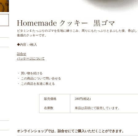
ビタミンＥたっぷりのゴマを生地に練りこみ、周りにもたっぷりとまぶした後、香ばし
食感のクッキーです。
◆内容：4枚入
詰合せ
パッケージについて
・
買い物を続ける
・
この商品について問い合せる
・
この商品を友達に教える
販売価格
280円(税込)
在庫数
単品は店頭にて販売しています。
オンラインショップでは、詰合せにてご購入いただくことができます。