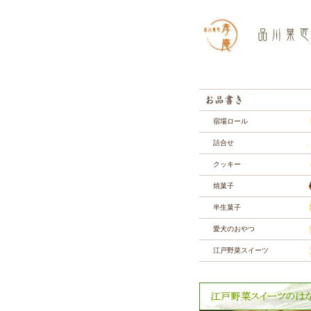
宿場ロール
詰合せ
クッキー
焼菓子
半生菓子
愛犬のおやつ
江戸野菜スイーツ