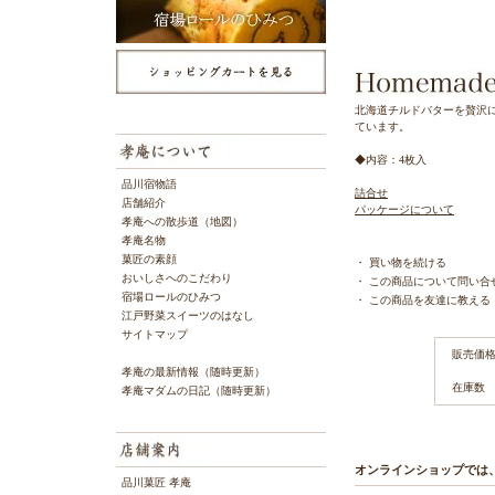
北海道チルドバターを贅沢
ています。
◆内容：4枚入
品川宿物語
詰合せ
店舗紹介
パッケージについて
孝庵への散歩道（地図）
孝庵名物
菓匠の素顔
・
買い物を続ける
おいしさへのこだわり
・
この商品について問い合
宿場ロールのひみつ
・
この商品を友達に教える
江戸野菜スイーツのはなし
サイトマップ
販売価
孝庵の最新情報（随時更新）
在庫数
孝庵マダムの日記（随時更新）
オンラインショップでは
品川菓匠 孝庵