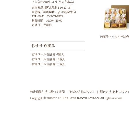
（しながわかしょう きょうあん）
東京都品川区北品川2-30-27-1F
京急線「新馬場駅」より徒歩約4分
TEL･FAX 03-3471-6395
営業時間 10:00～20:00
定休日 火曜日
焼菓子・クッキー詰合
宿場ロール 詰合せ 6個入
宿場ロール 詰合せ 10個入
宿場ロール 詰合せ 15個入
特定商取引法に基づく表記
｜
支払い方法について
｜
配送方法･送料につい
Copyright ⓒ 2008-2011 SHINAGAWA KASYO KYO-AN. All rights reserved.