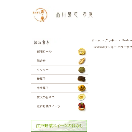
ホーム
＞
クッキー
＞
Hand
Handmadeクッキー バターサ
宿場ロール
詰合せ
クッキー
焼菓子
半生菓子
愛犬のおやつ
江戸野菜スイーツ