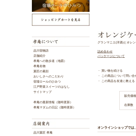
グランマニエ(洋酒)とオレ
品川宿物語
詰め合わせ
店舗紹介
パッケージについて
孝庵への散歩道（地図）
孝庵名物
・
買い物を続ける
菓匠の素顔
・
この商品について問い合
おいしさへのこだわり
・
この商品を友達に教える
宿場ロールのひみつ
江戸野菜スイーツのはなし
サイトマップ
販売価
孝庵の最新情報（随時更新）
在庫数
孝庵マダムの日記（随時更新）
オンラインショップでは
品川菓匠 孝庵