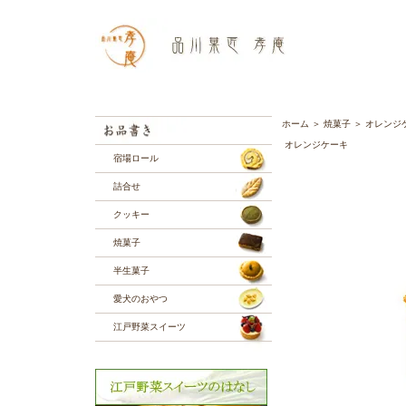
ホーム
＞
焼菓子
＞
オレンジ
オレンジケーキ
宿場ロール
詰合せ
クッキー
焼菓子
半生菓子
愛犬のおやつ
江戸野菜スイーツ