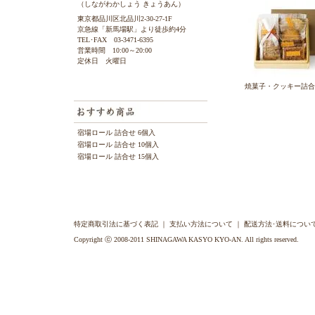
（しながわかしょう きょうあん）
東京都品川区北品川2-30-27-1F
京急線「新馬場駅」より徒歩約4分
TEL･FAX 03-3471-6395
営業時間 10:00～20:00
定休日 火曜日
焼菓子・クッキー詰合
宿場ロール 詰合せ 6個入
宿場ロール 詰合せ 10個入
宿場ロール 詰合せ 15個入
特定商取引法に基づく表記
｜
支払い方法について
｜
配送方法･送料につい
Copyright ⓒ 2008-2011 SHINAGAWA KASYO KYO-AN. All rights reserved.