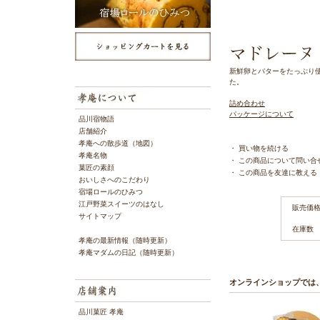
新鮮卵とバターをたっぷり
た。
詰め合わせ
パッケージについて
品川宿物語
店舗紹介
孝庵への散歩道（地図）
・
買い物を続ける
孝庵名物
・
この商品について問い合
菓匠の素顔
・
この商品を友達に教える
おいしさへのこだわり
宿場ロールのひみつ
江戸野菜スイーツのはなし
販売価
サイトマップ
在庫数
孝庵の最新情報（随時更新）
孝庵マダムの日記（随時更新）
オンラインショップでは
品川菓匠 孝庵