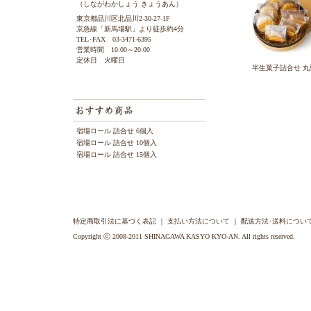
（しながわかしょう きょうあん）
東京都品川区北品川2-30-27-1F
京急線「新馬場駅」より徒歩約4分
TEL･FAX 03-3471-6395
営業時間 10:00～20:00
定休日 火曜日
半生菓子詰合せ 丸
宿場ロール 詰合せ 6個入
宿場ロール 詰合せ 10個入
宿場ロール 詰合せ 15個入
特定商取引法に基づく表記
｜
支払い方法について
｜
配送方法･送料につい
Copyright ⓒ 2008-2011 SHINAGAWA KASYO KYO-AN. All rights reserved.