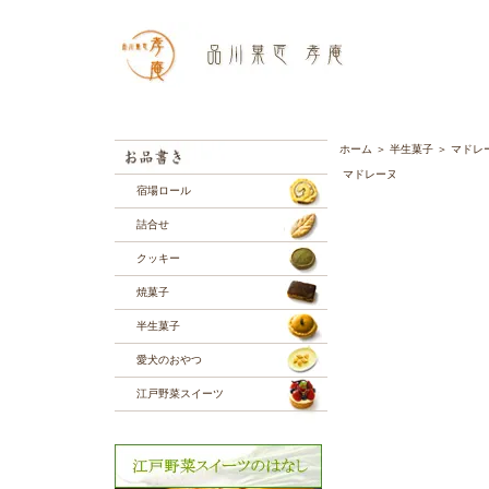
ホーム
＞
半生菓子
＞
マドレ
マドレーヌ
宿場ロール
詰合せ
クッキー
焼菓子
半生菓子
愛犬のおやつ
江戸野菜スイーツ