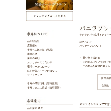
サクサクパイ生地とクッキ
品川宿物語
詰め合わせ
店舗紹介
パッケージについて
孝庵への散歩道（地図）
孝庵名物
・
買い物を続ける
菓匠の素顔
・
この商品について問い合
おいしさへのこだわり
・
この商品を友達に教える
宿場ロールのひみつ
江戸野菜スイーツのはなし
サイトマップ
販売価
孝庵の最新情報（随時更新）
在庫数
孝庵マダムの日記（随時更新）
オンラインショップでは
品川菓匠 孝庵