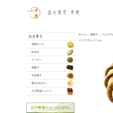
ホーム
＞
焼菓子
＞
バニラプ
バニラプレッツェル
宿場ロール
詰合せ
クッキー
焼菓子
半生菓子
愛犬のおやつ
江戸野菜スイーツ