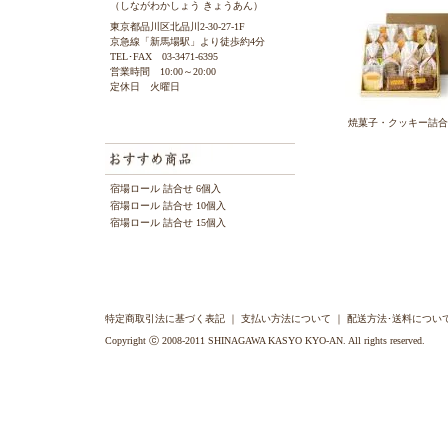
（しながわかしょう きょうあん）
東京都品川区北品川2-30-27-1F
京急線「新馬場駅」より徒歩約4分
TEL･FAX 03-3471-6395
営業時間 10:00～20:00
定休日 火曜日
焼菓子・クッキー詰合
宿場ロール 詰合せ 6個入
宿場ロール 詰合せ 10個入
宿場ロール 詰合せ 15個入
特定商取引法に基づく表記
｜
支払い方法について
｜
配送方法･送料につい
Copyright ⓒ 2008-2011 SHINAGAWA KASYO KYO-AN. All rights reserved.